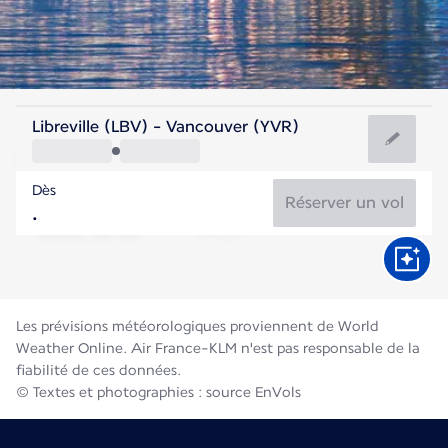
Canada
Libreville (LBV) - Vancouver (YVR)
Vancouver
Dès
18°C
Canada
Réserver un vol
Durée du vol
Août
Les prévisions météorologiques proviennent de World
Weather Online. Air France-KLM n'est pas responsable de la
fiabilité de ces données.
© Textes et photographies : source EnVols