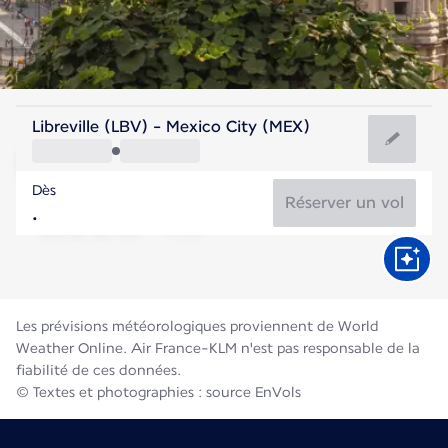
Mexique
Libreville (LBV) - Mexico City (MEX)
Mexico
Dès
17°C
Mexique
Réserver un vol
Durée du vol
Août
Les prévisions météorologiques proviennent de World
Weather Online. Air France-KLM n'est pas responsable de la
fiabilité de ces données.
© Textes et photographies : source EnVols