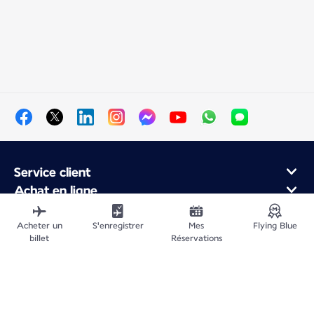
Service client
Achat en ligne
Programme de fidélité et partenaires
À propos d'Air France
Acheter un
S'enregistrer
Mes
Flying Blue
billet
Réservations
Application Mobile Air France
Plan du site
Informations légales