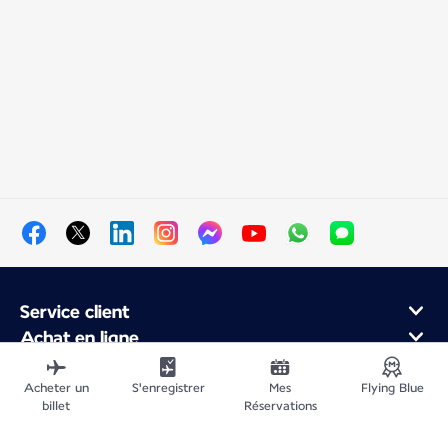
Service client
Achat en ligne
Programme de fidélité et partenaires
À propos d'Air France
Acheter un
S'enregistrer
Mes
Flying Blue
billet
Réservations
Application Mobile Air France