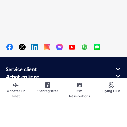
Service client
Achat en ligne
Programme de fidélité et partenaires
À propos d'Air France
Acheter un
S'enregistrer
Mes
Flying Blue
billet
Réservations
Application Mobile Air France
Plan du site
Informations légales