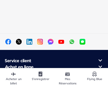
Service client
Achat en ligne
Programme de fidélité et partenaires
À propos d'Air France
Acheter un
S'enregistrer
Mes
Flying Blue
billet
Réservations
Application Mobile Air France
Plan du site
Informations légales