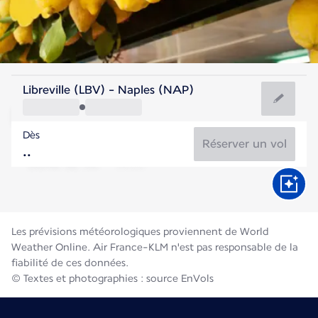
Italie
Libreville (LBV) - Naples (NAP)
Naples
Dès
27°C
Italie
Réserver un vol
Durée du vol
Août
Les prévisions météorologiques proviennent de World
Weather Online. Air France-KLM n'est pas responsable de la
fiabilité de ces données.
© Textes et photographies : source EnVols