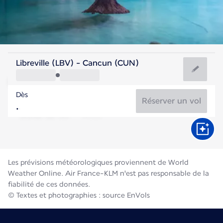
Mexique
Libreville (LBV) - Cancun (CUN)
Cancun
Dès
29°C
Mexique
Réserver un vol
Durée du vol
Août
Les prévisions météorologiques proviennent de World
Weather Online. Air France-KLM n'est pas responsable de la
fiabilité de ces données.
© Textes et photographies : source EnVols