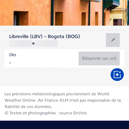
Colombie
Libreville (LBV) - Bogota (BOG)
Bogotá
Dès
14°C
Colombie
Réserver un vol
Durée du vol
Août
Les prévisions météorologiques proviennent de World
Weather Online. Air France-KLM n'est pas responsable de la
fiabilité de ces données.
© Textes et photographies : source EnVols