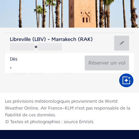
Maroc
Libreville (LBV) - Marrakech (RAK)
Marrakech
Dès
30°C
Maroc
Réserver un vol
Durée du vol
Août
Les prévisions météorologiques proviennent de World
Weather Online. Air France-KLM n'est pas responsable de la
fiabilité de ces données.
© Textes et photographies : source EnVols