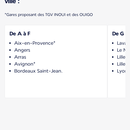
ville :
*Gares proposant des TGV INOUI et des OUIGO
De A à F
De G à 
Aix-en-Provence*
Laval
Angers
Le Ma
Arras
Lille
Avignon*
Lille-
Bordeaux Saint-Jean.
Lyon 