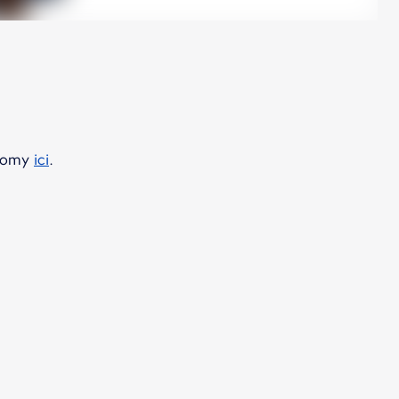
onomy
ici
.