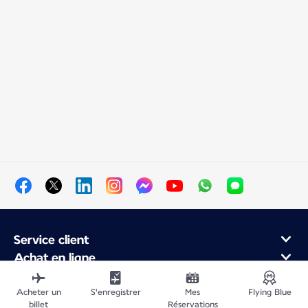
Service client
Achat en ligne
Programme de fidélité et partenaires
À propos d'Air France
Acheter un
S'enregistrer
Mes
Flying Blue
billet
Réservations